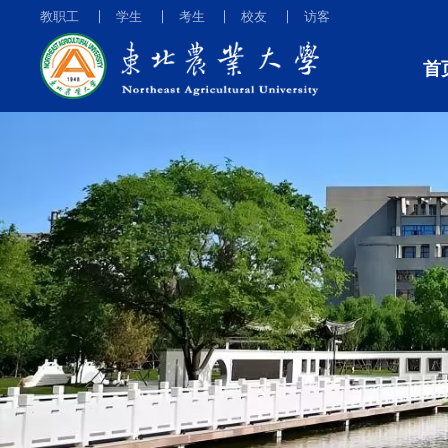
教职工
学生
考生
校友
访客
首