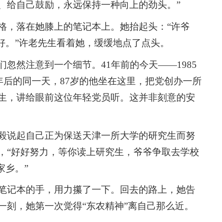
、给自己鼓励，永远保持一种向上的劲头。”
格，落在她膝上的笔记本上。她抬起头：“许爷
好。”许老先生看着她，缓缓地点了点头。
忽然注意到一个细节。41年前的今天——1985
1年后的同一天，87岁的他坐在这里，把党创办一所
生，讲给眼前这位年轻党员听。这并非刻意的安
毅说起自己正为保送天津一所大学的研究生而努
，“好好努力，等你读上研究生，爷爷争取去学校
家乡。”
笔记本的手，用力攥了一下。回去的路上，她告
一刻，她第一次觉得“东农精神”离自己那么近。