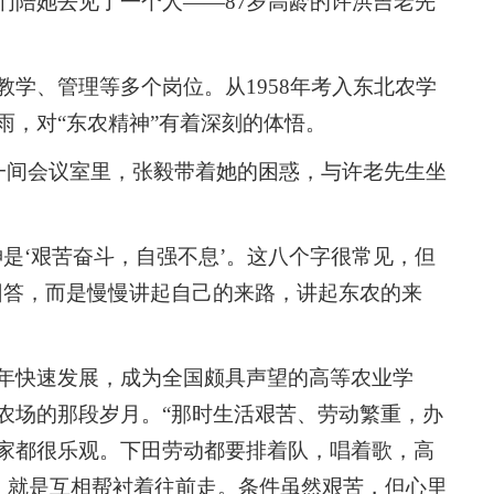
们陪她去见了一个人——87岁高龄的许洪吉老先
学、管理等多个岗位。从1958年考入东北农学
雨，对“东农精神”有着深刻的体悟。
的一间会议室里，张毅带着她的困惑，与许老先生坐
是‘艰苦奋斗，自强不息’。这八个字很常见，但
回答，而是慢慢讲起自己的来路，讲起东农的来
年快速发展，成为全国颇具声望的高等农业学
农场的那段岁月。“那时生活艰苦、劳动繁重，办
家都很乐观。下田劳动都要排着队，唱着歌，高
念，就是互相帮衬着往前走。条件虽然艰苦，但心里