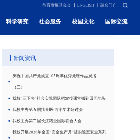
教育发展基金会
ENGLISH
融合门户
科学研究
社会服务
校园文化
国际交流
当前您的位置：
首页
>
媒体东农
>
正文
新闻资讯
庆祝中国共产党成立105周年优秀党课作品展播
（三）
我校“三下乡”社会实践团队把农技课堂搬到田间地头
我校主办第五届猪兽医·西湖学术研讨会
我校主办第二届长江猪业国际联合大会
我校开展2026年全国“安全生产月”暨实验室安全系列