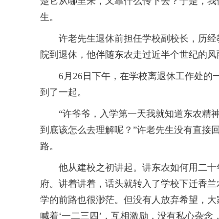
楚它从哪里来，又靠什么传下去？于是，我
生。
许老先生退休前担任学校副校长，历经教
院到退休，他伴随东农走过近半个世纪的风
6月26日下午，在学校离退休工作处
到了一起。
“许爷爷，入学第一天我就知道东农精神
到底该怎么去理解呢？”许老先生没有直接
路。
他从建校之初讲起。讲东农如何用二十
府。讲着讲着，话头就转入了学校下迁香兰
学的前路也很渺茫。但没有人放弃希望，大
喊着‘一二三四’，互相激励，没有私心杂