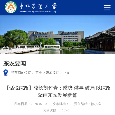
东农要闻
当前您的位置：
首页
>
东农要闻
>
正文
【话说综改】校长刘竹青：乘势 谋事 破局 以综改
擘画东农发展新篇
发布日期：2026-07-03
发布机构：
责任编辑：徐小添
阅读次数：
1270