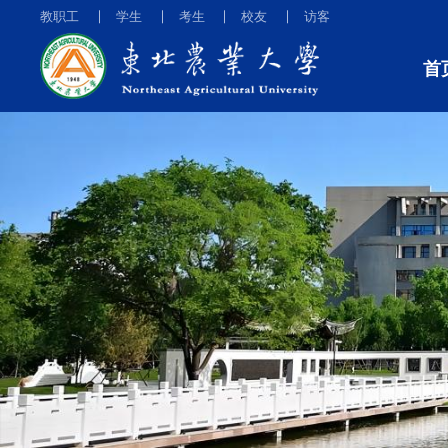
教职工
学生
考生
校友
访客
首