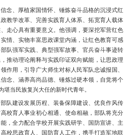
想信念、厚植家国情怀、锤炼奋斗品格的沉浸式红
思政教学改革、完善实践育人体系、拓宽育人载体
实、走心具有重要意义。他强调，要深挖军营红色
、实情、实物丰富思政课堂内涵，让红色教育可感
将部队强军实践、典型强军故事、官兵奋斗事迹转
系，推动理论阐释与实践印证双向赋能，让思政理
引领作用，引导广大师生对标人民军队忠诚报国、
想信念、涵养高尚品德、锤炼过硬本领，自觉将个
为堪当民族复兴大任的新时代青年。
了部队建设发展历程、装备保障建设、优良作风传
与高校育人事业初心相通、使命相融，部队将充分
功能，全力配合学校开展实践研学、国防宣讲、主
力高校思政育人、国防育人工作，携手打造军地联