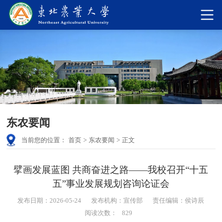
东农要闻
当前您的位置：
首页
>
东农要闻
>
正文
擘画发展蓝图 共商奋进之路——我校召开“十五
五”事业发展规划咨询论证会
发布日期：2026-05-24
发布机构：宣传部
责任编辑：侯诗辰
阅读次数：
829