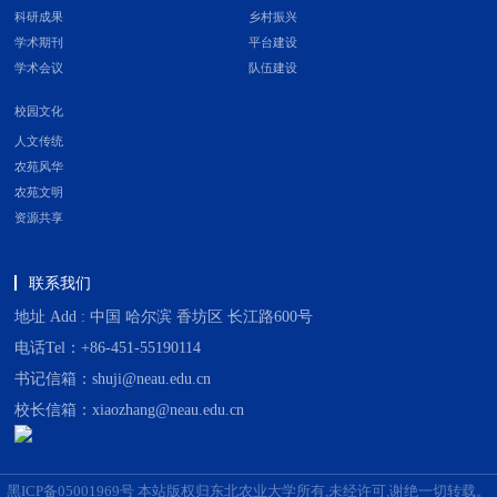
科研成果
乡村振兴
学术期刊
平台建设
学术会议
队伍建设
校园文化
人文传统
农苑风华
农苑文明
资源共享
联系我们
地址 Add : 中国 哈尔滨 香坊区 长江路600号
电话Tel：+86-451-55190114
书记信箱：shuji@neau.edu.cn
校长信箱：xiaozhang@neau.edu.cn
黑ICP备05001969号 本站版权归东北农业大学所有,未经许可,谢绝一切转载。