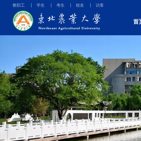
教职工
学生
考生
校友
访客
首