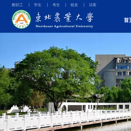
教职工
学生
考生
校友
访客
首