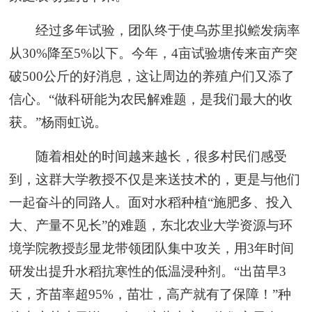
经过多年试验，团队终于使乌苏里拟鲿发病率
从30%降至5%以下。今年，4亩试验塘传来亩产突
破500公斤的好消息，这让周边的养殖户们又添了
信心。“做科研能为农民解难题，是我们最大的收
获。”杨雨虹说。
随着相处的时间越来越长，很多村民们感受
到，这群大学教授不仅是来送技术的，更是与他们
一起奋斗的同路人。面对水稻种植“施肥多、投入
大、产量不见长”的难题，东北农业大学资源与环
境学院教授彭显龙带领团队集中攻关，用3年时间
研发出提升水稻抗寒性的低温浸种剂。“出苗早3
天，齐苗率超95%，苗壮，高产就有了保障！”种