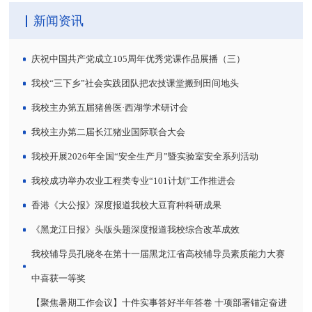
新闻资讯
庆祝中国共产党成立105周年优秀党课作品展播（三）
我校“三下乡”社会实践团队把农技课堂搬到田间地头
我校主办第五届猪兽医·西湖学术研讨会
我校主办第二届长江猪业国际联合大会
我校开展2026年全国“安全生产月”暨实验室安全系列活动
我校成功举办农业工程类专业“101计划”工作推进会
香港《大公报》深度报道我校大豆育种科研成果
《黑龙江日报》头版头题深度报道我校综合改革成效
我校辅导员孔晓冬在第十一届黑龙江省高校辅导员素质能力大赛
中喜获一等奖
【聚焦暑期工作会议】十件实事答好半年答卷 十项部署锚定奋进