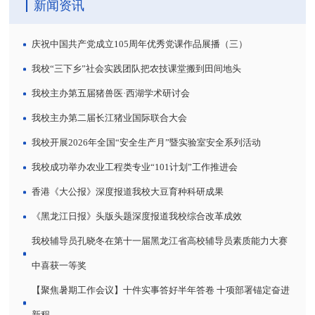
新闻资讯
庆祝中国共产党成立105周年优秀党课作品展播（三）
我校“三下乡”社会实践团队把农技课堂搬到田间地头
我校主办第五届猪兽医·西湖学术研讨会
我校主办第二届长江猪业国际联合大会
我校开展2026年全国“安全生产月”暨实验室安全系列活动
我校成功举办农业工程类专业“101计划”工作推进会
香港《大公报》深度报道我校大豆育种科研成果
《黑龙江日报》头版头题深度报道我校综合改革成效
我校辅导员孔晓冬在第十一届黑龙江省高校辅导员素质能力大赛
中喜获一等奖
【聚焦暑期工作会议】十件实事答好半年答卷 十项部署锚定奋进