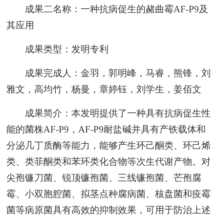
成果二名称：一种抗病促生的赭曲霉AF-P9及
其应用
成果类型：发明专利
成果完成人：金羽，郭明峰，马睿，熊锋，刘
雅文，高均竹，杨曼，章婷钰，刘学生，姜佰文
成果简介：本发明提供了一种具有抗病促生性
能的菌株AF-P9，AF-P9耐盐碱并具有产铁载体和
分泌几丁质酶等能力，能够产生环己酮类、环己烯
类、类菲酮类和苯环类化合物等次生代谢产物。对
尖孢镰刀菌、锐顶镰孢菌、三线镰孢菌、芒孢腐
霉、小双胞腔菌、拟茎点种腐病菌、核盘菌和疫霉
菌等病原菌具有高效的抑制效果，可用于防治上述