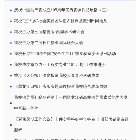
庆祝中国共产党成立105周年优秀党课作品展播（三）
我校“三下乡”社会实践团队把农技课堂搬到田间地头
我校主办第五届猪兽医·西湖学术研讨会
我校主办第二届长江猪业国际联合大会
我校开展2026年全国“安全生产月”暨实验室安全系列活动
我校成功举办农业工程类专业“101计划”工作推进会
香港《大公报》深度报道我校大豆育种科研成果
《黑龙江日报》头版头题深度报道我校综合改革成效
我校辅导员孔晓冬在第十一届黑龙江省高校辅导员素质能力大赛
中喜获一等奖
【聚焦暑期工作会议】十件实事答好半年答卷 十项部署锚定奋进
新程