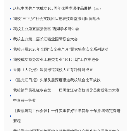
庆祝中国共产党成立105周年优秀党课作品展播（三）
我校“三下乡”社会实践团队把农技课堂搬到田间地头
我校主办第五届猪兽医·西湖学术研讨会
我校主办第二届长江猪业国际联合大会
我校开展2026年全国“安全生产月”暨实验室安全系列活动
我校成功举办农业工程类专业“101计划”工作推进会
香港《大公报》深度报道我校大豆育种科研成果
《黑龙江日报》头版头题深度报道我校综合改革成效
我校辅导员孔晓冬在第十一届黑龙江省高校辅导员素质能力大赛
中喜获一等奖
【聚焦暑期工作会议】十件实事答好半年答卷 十项部署锚定奋进
新程