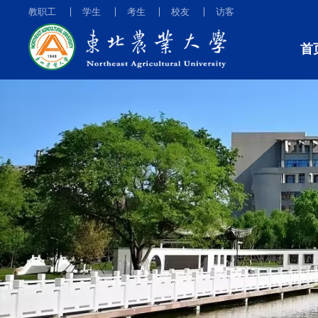
教职工
学生
考生
校友
访客
首