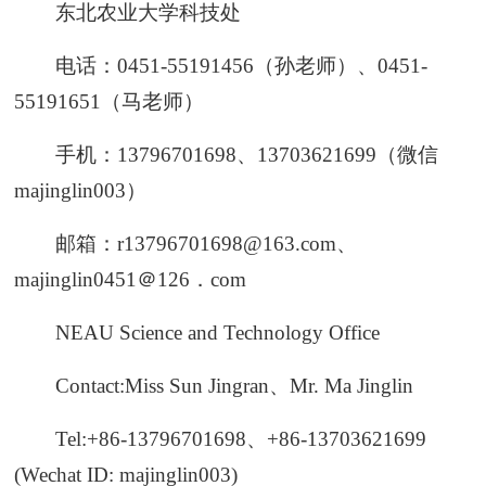
东北农业大学科技处
电话：0451-55191456（孙老师）、0451-
55191651（马老师）
手机：13796701698、13703621699（微信
majinglin003）
邮箱：r13796701698@163.com、
majinglin0451＠126．com
NEAU Science and Technology Office
Contact:Miss Sun Jingran、Mr. Ma Jinglin
Tel:+86-13796701698、+86-13703621699
(Wechat ID: majinglin003)