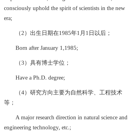
consciously uphold the spirit of scientists in the new
era;
（2）出生日期在1985年1月1日以后；
Born after January 1,1985;
（3）具有博士学位；
Have a Ph.D. degree;
（4）研究方向主要为自然科学、工程技术
等；
A major research direction in natural science and
engineering technology, etc.;