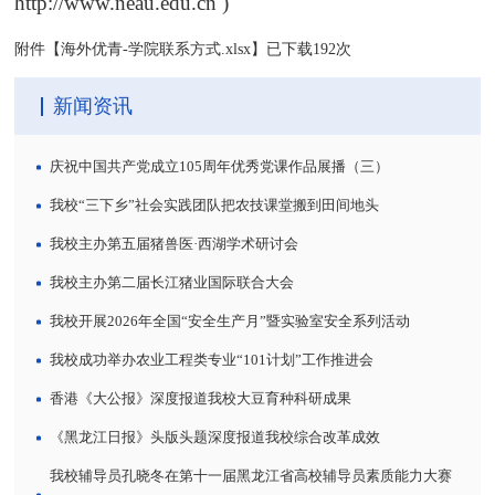
http://www.neau.edu.cn )
附件【
海外优青-学院联系方式.xlsx
】已下载
192
次
新闻资讯
庆祝中国共产党成立105周年优秀党课作品展播（三）
我校“三下乡”社会实践团队把农技课堂搬到田间地头
我校主办第五届猪兽医·西湖学术研讨会
我校主办第二届长江猪业国际联合大会
我校开展2026年全国“安全生产月”暨实验室安全系列活动
我校成功举办农业工程类专业“101计划”工作推进会
香港《大公报》深度报道我校大豆育种科研成果
《黑龙江日报》头版头题深度报道我校综合改革成效
我校辅导员孔晓冬在第十一届黑龙江省高校辅导员素质能力大赛