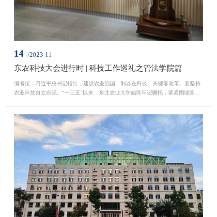
14
/2023-11
东农科技大会进行时 | 科技工作巡礼之管法学院篇
编者按：习近平总书记指出，建设农业强国，利器在科技，关键靠改革。要坚持
农业科技自立自强。“十三五”以来，东北农业大学始终牢记嘱托，紧紧围绕国家
所需、龙江所要、学校所能和未来所向，以深化科技体制机制改革为切入点，全
面实施重大科技创新工程，学校科技创新能力和实力得到进一步加强，承担国家
重大科研任务能力显著提升，科技创新领军人才队伍更加壮大，科研创新平台建
设成效显著，科技管理机制更加健全、创新环境更...