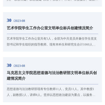
建等方面快速发展，人才培养质量与科研水平全面提升。获国家级
奖励1项、省级3项。1.强化想道德建设。深入学习贯彻习近平新时代
中国特色社会主义思想，做到理论学习常态化。以立德树人为根本
30
/2023-08
任务，全面提升“新工科”专业人才培养质量。以“课程思政”“三全育
艺术学院学生工作办公室文明单位标兵创建情况简介
人”工作理念为指导，为党育人、为国育才...
艺术学院学生工作办公室共有5人，全部为中共党员并兼任学生党支
部书记和学生组织的指导教师。现有本科生和研究生合计1060人，
党员182人。以习近平新时代中国特色社会主义思想为指导，深入学
习贯彻党的十九届五中、六中全会精神，以大学生思想政治教育为
先导，以学风建设为中心，坚持科研与社会实践相结合，推动学生
30
/2023-08
全方位发展。1.加强思想引领，提升学生思想政治觉悟。把“青年大
马克思主义学院思想道德与法治教研部文明单位标兵创
学习”和主题团课作为引领青年的重要抓手，立足...
建情况简介
思想道德与法治教研部现有专任教师11人，党员11人。其中教授1
人，副教授2人，讲师8人。坚持以思想政治建设为重点，以服务师
生、服务发展、服务社会为宗旨，充分调动和发挥了党员先锋模范