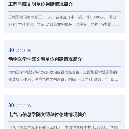
工程学院文明单位创建情况简介
以创建服务型处室为目标，以保证学校发展...
工程学院现有教职工111人，在校生（本、硕、博）2405人。现设
8+1个本科专业。学院以“绘就文明底色、传承院士精神”为主题，积
极培育和践行社会主义核心价值观，将创建文明学院贯穿融入立德
树人全过程，取得了显著成效。获得国家级荣誉3人、省级荣誉7
人，校级荣誉19人。1.思想道德建设“筑基”。始终将学习习近平新时
30
/2023-08
代中国特色社会主义思想作为首要政治任务。深入推进“不忘初心、
动物医学学院文明单位创建情况简介
牢记使命”主题教育和党史学习教育，将教育成...
动物医学学院始终把党的政治建设摆在首位，全面增强学院党委的
领导核心作用，注重精神文明建设。围绕“一流学科”建设、“十四
五”发展规划实施等重大事件，始终发挥党委总揽全局、协调各方作
用，全面推进学院高质量发展。切实加强党的思想建设和意识形态
工作。牢牢掌握意识形态工作的领导权、管理权和话语权，以申请
30
/2023-08
校级“精神文明”单位为契机，加强师德师风建设，加强兽医精神宣
电气与信息学院文明单位创建情况简介
传，打造学院党建工作品牌。充分发挥党支部的...
电气与信息学院现有教职工94人，本硕博在校生共计2336人。学院