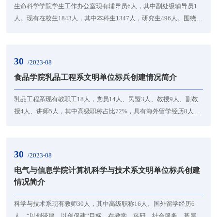
生命科学学院学生工作办公室现有辅导员6人，其中副处级辅导员1
人。现有在校生1843人，其中本科生1347人，研究生496人。围绕提
升“组织力、思想力、行动力、战斗力”的核心目标，全力践行为党育
人、为国育才的初心使命。荣获国家级奖励1项、省级奖励6项。1.顶
层设计，强化领导，不断提高学生工作组织力。建立学生工作领导
30
/2023-08
机构，健全班主任工作制度，构建学生党建长效机制。2.增强理论，
食品学院乳品工程系文明单位标兵创建情况简介
自我提升，不断强化学生工作思想力。开展“...
乳品工程系现有教职工18人，党员14人、民盟3人、教授9人、副教
授4人、讲师5人，其中高级职称占比72%，具有海外留学经历8人。
现为“国家一流专业建设点”。2021“软科中国大学专业排名”中位列
A+层次，排名全国第一。获得各类国家级奖15项、省级奖18个、校
级奖励9项。1.基于工程教育OBE理念，创新人才培养模式。乳品工
30
/2023-08
程系积累形成了优良的育人传统。在育人理念及目标指引下，构建
电气与信息学院计算机科学与技术系文明单位标兵创建
了以“学生为中心，以产出为导向”的“乳品工程...
情况简介
科学与技术系现有教师30人，其中高级职称16人、国外留学经历6
人。“以创带建、以创促建”目标，在教学、科研、社会服务、基层党