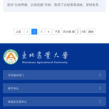
坚持“以创带建、以创促建”目标，取得了比较显著成效。获得各类国
家级奖励3个、省级奖励7个。1.加强思想道德建设，强化思想引领。
将思想道德建设纳入“十四五发展规划”，制定了《电气与信息学院文
明单位创建工作实施方案》。充分发挥网络思政育人功能。获第三
届全省高校网络教育作品推选展示活动优秀“微”作品一等奖1项。2.
共34条
第
/4页
上页
1
2
3
4
下页
跳转
加强领导班子建设，强化工作合力。加强...
管理服务部门
教学单位
教辅及直属单位