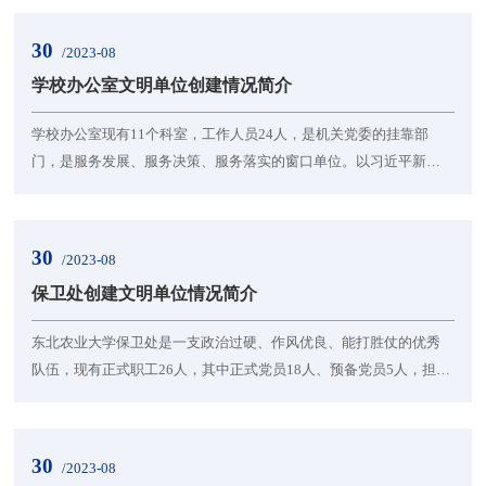
作用，进一步提高教研部凝聚力、创造力。荣获国家级奖励1项、省
级奖励7项、校级奖励2项。1.重视理论学习、强化党员教育。支部重
30
/2023-08
视组织“三会一课”，坚持每月召开一次党员大会，两次的主题党日，
学校办公室文明单位创建情况简介
两次集中学习。2.强化队伍建设、发挥模范作用...
学校办公室现有11个科室，工作人员24人，是机关党委的挂靠部
门，是服务发展、服务决策、服务落实的窗口单位。以习近平新时
代中国特色社会主义思想为指导，以落实习近平总书记“五个坚持”重
要要求为目标，积极开展文明单位创建工作。取得了较好的成绩。1.
以“学”为先，锻造绝对忠诚的政治品格和高度自觉的大局意识，夯实
30
/2023-08
文明单位创建的思想基础。学校办公室通过组织形式多样的政治学
保卫处创建文明单位情况简介
习，教育引导党员干部严守政治纪律和政治规...
东北农业大学保卫处是一支政治过硬、作风优良、能打胜仗的优秀
队伍，现有正式职工26人，其中正式党员18人、预备党员5人，担负
着全校近4万师生的政治安全保障、校园秩序管理和突发应急处置等
重要职责。2020年荣获黑龙江省委和省政府颁发的“黑龙江省抗击新
冠肺炎疫情先进集体”称号，2021荣获中共黑龙江省委教育工作委员
30
/2023-08
会颁发的“先进基层党组织”称号。保卫处紧紧围绕学校的中心工作，